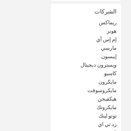
الشركات
ريماكس
هونر
إم إس أي
مارسي
إيبسون
ويسترون ديجيتال
كاسيو
مايكرون
مايكروسوفت
هيكفيجن
مايكروتك
توتو لينك
زد تي اي