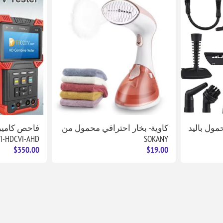
مول باليد
كاوية- بخار احترافي محمول من
SOKANY
HDTVI-HDCVI-AHD مودي
$350.00
$19.00