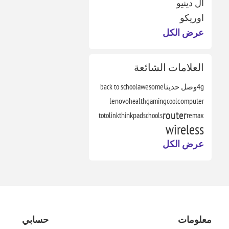
ال دينيو
اوريكو
عرض الكل
العلامات الشائعة
4g
وصل حديثا
awesome
back to school
lenovo
health
gaming
cool
computer
router
totolink
thinkpad
schools
remax
wireless
عرض الكل
معلومات
حسابي