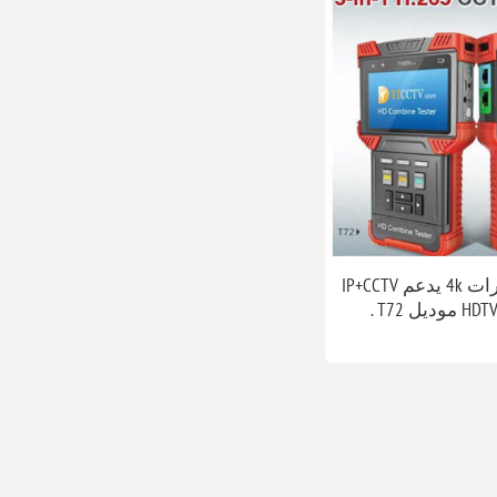
فاحص كاميرات 4k يدعم IP+CCTV
ل T72 .