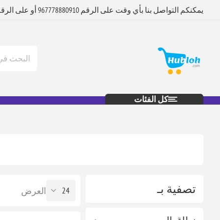
يمكنكم التواصل بنا بأي وقت على الرقم 967778880910 أو على الرقم 967712880920
كل الفئات
تصفية بـ
العرض