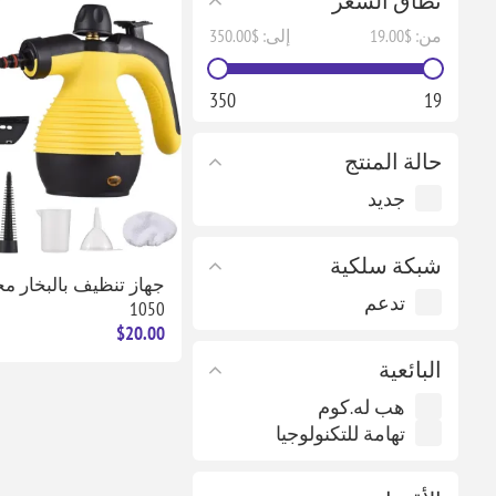
نطاق السعر
من:
$19.00
إلى:
$350.00
350
19
حالة المنتج
جديد
شبكة سلكية
جهاز تنظيف بالبخار مح
تدعم
1050
$20.00
البائعية
هب له.كوم
تهامة للتكنولوجيا