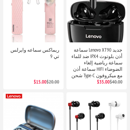
جديد Lenovo XT90 سماعة
ريماكس سماعه وايرلس
أذن بلوتوث IPX4 ضد للماء
تي 9
سماعة رياضية إلغاء
الضوضاء HIFI سماعة أذن
مع ميكروفون Type-C شحن
$15.00
$20.00
$35.00
$40.00