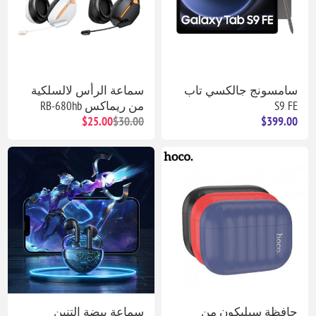
سامسونج جالكسي تاب
سماعة الرأس لالسلكية
S9 FE
من ريماكس RB-680hb
$25.00
$30.00
$399.00
حافظة سيليكون من
سماعة بيضة التنين