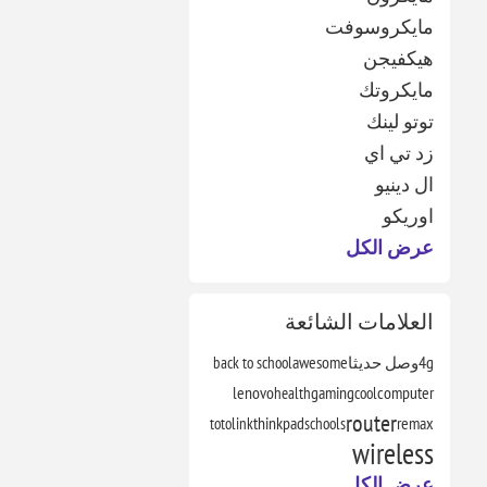
مايكروسوفت
هيكفيجن
مايكروتك
توتو لينك
زد تي اي
ال دينيو
اوريكو
عرض الكل
العلامات الشائعة
4g
وصل حديثا
awesome
back to school
lenovo
health
gaming
cool
computer
router
totolink
thinkpad
schools
remax
wireless
عرض الكل