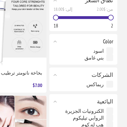
نطاق السعر
من:
$2.00
إلى:
$18.00
18
2
Color
اسود
بني غامق
بخاخة نانومتر ترطيب 
الشركات
ريماكس
$7.00
البائعية
الكترونيات الجزيرة
الروابي تيليكوم
هب له.كوم