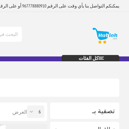
يمكنكم التواصل بنا بأي وقت على الرقم 967778880910 أو على الرقم 967712880920
كل الفئات
تصفية بـ
العرض