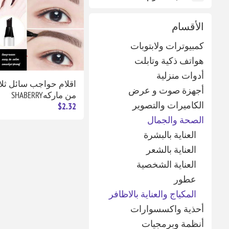
الأقسام
كمبيوترات ولابتوبات
هواتف ذكية وتابلت
أدوات منزلية
اقلام حواجب سائل ثلاث
أجهزة صوت و عرض
من ماركهSHABERRY
الكاميرات والتصوير
$2.32
الصحة والجمال
العناية بالبشرة
العناية بالشعر
العناية الشخصية
عطور
المكياج والعناية بالاظافر
أحذية واكسسوارات
أنظمة وبرمجيات