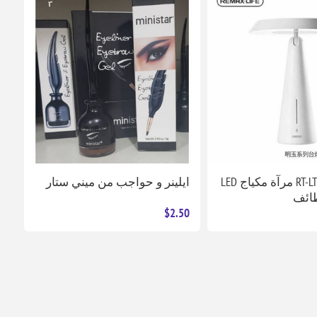
ريماكس RT-LT16 مرآة مكياج LED
ايلينر و حواجب من ميني ستار
ظائف
$2.50